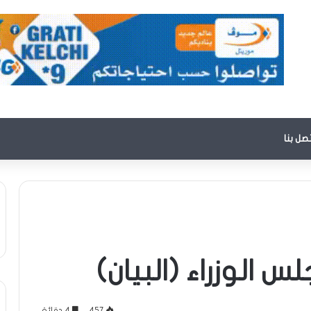
تصل بنا
 الوزراء (البيان)
457
4 دقائق