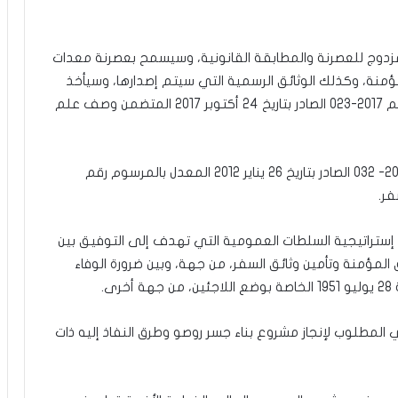
ج للعصرنة والمطابقة القانونية، وسيسمح بعصرنة معدات
مؤمنة، وكذلك الوثائق الرسمية التي سيتم إصدارها، وسيأخذ
في الاعتبار أيضا الألوان الوطنية كما حددها القانون رقم 2017-023 الصادر بتاريخ 24 أكتوبر 2017 المتضمن وصف علم
– مشروع مرسوم يلغي ويحل محل المرسوم رقم 2012- 032 الصادر بتاريخ 26 يناير 2012 المعدل بالمرسوم رقم
ستراتيجية السلطات العمومية التي تهدف إلى التوفيق بين
 المؤمنة وتأمين وثائق السفر، من جهة، وبين ضرورة الوفاء
ى.
لمطلوب لإنجاز مشروع بناء جسر روصو وطرق النفاذ إليه ذات