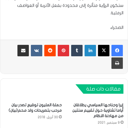
ستكون الرؤية متأثرة إلى محدودة بفعل الأتربة أو العواصف
الرملية.
الصحراء
لينكدإن
بينتيريست
مشاركة عبر البريد
طباعة
مقالات ذات صلة
إيرا وجناحها السياسي يطلاقان
حملة المليون توقيع تصدر بيان
أياما تشاوية حول تقييم سنتين
مرحب بتصريحات ولد محم(بيان)
من مهادنة النظام
30 أبريل، 2018
9 سبتمبر، 2021