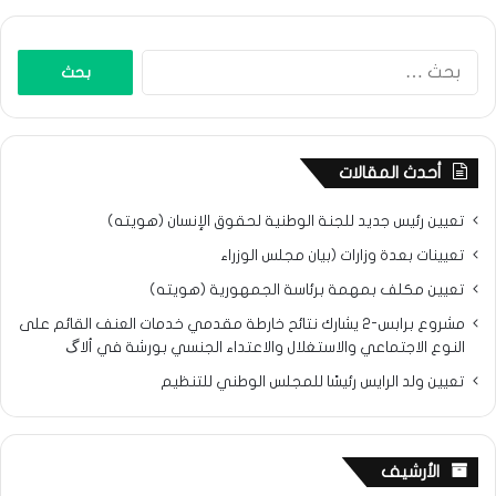
البحث
عن:
أحدث المقالات
تعيين رئيس جديد للجنة الوطنية لحقوق الإنسان (هويته)
تعيينات بعدة وزارات (بيان مجلس الوزراء
تعيين مكلف بمهمة برئاسة الجمهورية (هويته)
مشروع برابس-2 يشارك نتائح خارطة مقدمي خدمات العنف القائم على
النوع الاجتماعي والاستغلال والاعتداء الجنسي بورشة في ألاگ
تعيين ولد الرايس رئيسًا للمجلس الوطني للتنظيم
الأرشيف