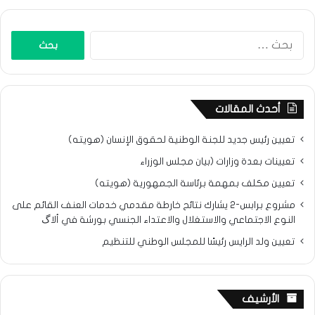
البحث
عن:
أحدث المقالات
تعيين رئيس جديد للجنة الوطنية لحقوق الإنسان (هويته)
تعيينات بعدة وزارات (بيان مجلس الوزراء
تعيين مكلف بمهمة برئاسة الجمهورية (هويته)
مشروع برابس-2 يشارك نتائح خارطة مقدمي خدمات العنف القائم على
النوع الاجتماعي والاستغلال والاعتداء الجنسي بورشة في ألاگ
تعيين ولد الرايس رئيسًا للمجلس الوطني للتنظيم
الأرشيف