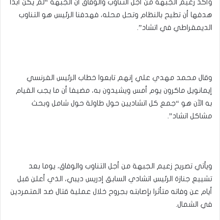
وأكد زعيم الجبهة من أجل التناوب والوفاق أن الجبهة “لم يكن أبدا
هدفها أن تطيح بالنظام وتحل محله، فهدفنا الرئيس هو التناوب
الديمقراطي في اتشاد”.
وقال محمد مهدي علي إنهم تابعوا خطاب الرئيس الفرنسي
إيمانويل ماكرون يوم أمس ويشيدون به، مضيفا أن ما يجب القيام
به الآن هو “جمع كل اتشاديين حول طاولة حول شامل وبحث
مشاكل اتشاد”.
ويأتي تصريح زعيم الجبهة من أجل التناوب والوفاق، يوما بعد
تشييع جنازة الرئيس اتشادي السابق إدريس ديبي، الذي أعلن قبل
أيام عن وفاته متأثرا بإصابته بجروح خلال عملية قتال ضد المتمردين
في الشمال.