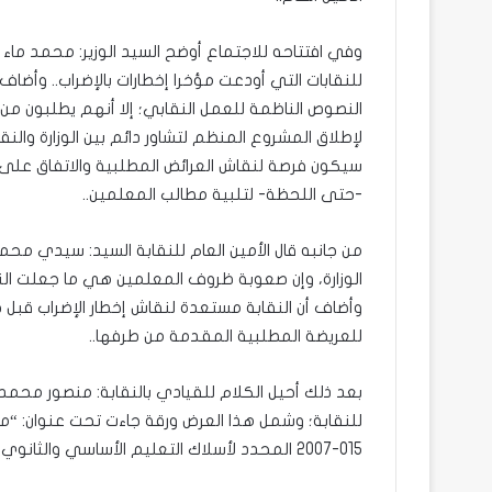
وفي افتتاحه للاجتماع أوضح السيد الوزير: محمد ماء ا
للنقابات التي أودعت مؤخرا إخطارات بالإضراب.. وأضا
النصوص الناظمة للعمل النقابي؛ إلا أنهم يطلبون من 
لإطلاق المشروع المنظم لتشاور دائم بين الوزارة وا
سيكون فرصة لنقاش العرائض المطلبية والاتفاق على آ
-حتى اللحظة- لتلبية مطالب المعلمين..
من جانبه قال الأمين العام للنقابة السيد: سيدي محمد
الوزارة، وإن صعوبة ظروف المعلمين هي ما جعلت النقاب
وأضاف أن النقابة مستعدة لنقاش إخطار الإضراب قبل
للعريضة المطلبية المقدمة من طرفها..
بعد ذلك أحيل الكلام للقيادي بالنقابة: منصور محمد
للنقابة؛ وشمل هذا العرض ورقة جاءت تحت عنوان: 
015-2007 المحدد لأسلاك التعليم الأساسي والثانوي” ؛ وتتمثل هذه المطالب في ثلاث نقاط هي: