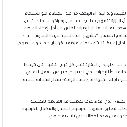
لعينين ولد أييه؛ أن الهدف من هذا الاجتماع هو الاستماع
ف أن الوزارة تتفهم مطالب المدرسين وحراكهم المنطلق من
هذه النقابات تعليق الإضراب الحالي من أجل إعطاء الفرصة
لنقابات؛ والمسمى “مشروع إعادة تثمين مهنة المدرس” الذي
جال زمنية لتلبيتها، وختم عرضه بالقول إن هذا هو ما لديهم
 ولد اصنيب؛ إن النقابة تثمن كل فرص التشاور التي تتيحها
ة تلجأ للإضراب الذي يعتبر آخر خيار في العمل النقابي..
 حلول أجله؛ لكنها -في نفس الوقت- تنتظر استجابة عملية
 يحيى؛ الذي قدم عرضا تفصيليا عن العريضة المطلبية
“مطالب تتعلق بمشروع المرسوم المعدل والمكمل للمرسوم: