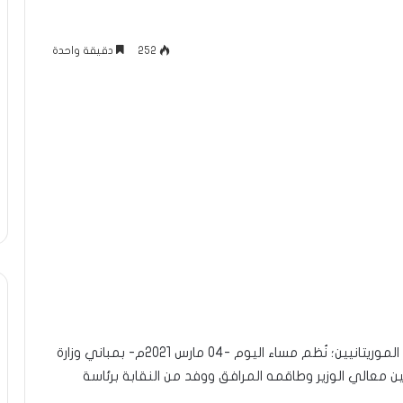
252
دقيقة واحدة
استجابة للدعوة التي تلقتها النقابة الحرة للمعلمين الموريتانيين؛ نُظم مساء اليوم -04 مارس 2021م- بمباني وزارة
ن معالي الوزير وطاقمه المرافق ووفد من النقابة برئاسة