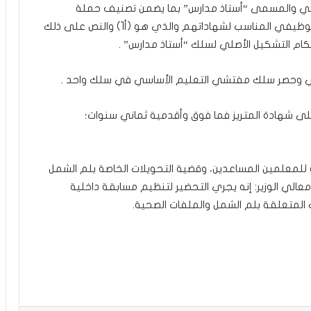
اسي والمسمى “أستاذ مدارس” بما يضمن تصنيف حملة
شهادات المتريز فما فوق من المعلمين، في السلك الوظيفي المناسب لشهاداتهم والذي هو (أ1) والنص على ذلك
على شهادة المتريز فما فوق وأقدمية ثماني سنوات؛
 للمعلمين المساعدين، وقضية التحويلات الخاصة بلم الشمل
عالي الوزير: إنه يجري التحضير لتنظيم مسابقة داخلية
ت المتعلقة بلم الشمل والملفات الصحية.