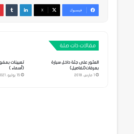
لينكدإن
فيسبوك
X
مقالات ذات صلة
العثور على جثة داخل سيارة
تعيينات بمفو
بعرفات(تفاصيل)
(أسماء )
1 مارس، 2018
15 يوليو، 2021