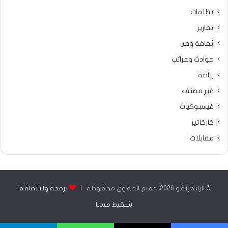
تظلمات
تقارير
ثقافة وفن
حوادث وغرائب
رياضة
غير مصنف
فيسبوكيات
كاركاتير
مقابلات
© الراية إنفو 2026، جميع الحقوق محفوظة |
برمجة واستضافة:
شنقيط ميديا