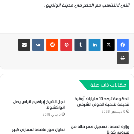
التي لاتتناسب مع الحضر في مدينة انواذيبو .
لينكدإن
بينتيريست
مشاركة عبر البريد
طباعة
مقالات ذات صلة
الحكومة ترصد 10 مليارات أوقية
نجل الشيخ إبراهيم انياس يصل
قديمة لتنمية الحوض الشرقي
انواكشوط
6 ديسمبر، 2023
5 يناير، 2019
وزارة الصحة : تسجيل صفر حالة من
تداول صور فاضحة لمعارض كبير
فيروس كورنا