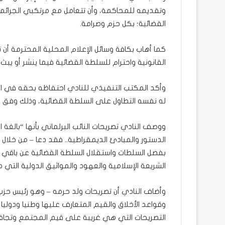
وتقديمه للمحاكمة، وأن تتعامل مع مرتكبي الجرائم ا
القضائية؛ بكل حزم وصرامة.
كما أهاب بكافة وسائل الإعلام المحلية المحترمة أن ت
القانونية واحترام للسلطة القضائية فيما ينشر أو يبث
وأكد المكتب التنفيذي للنادي احتفاظه بحقه في المت
له نفسه التطاول على السلطة القضائية، وذلك وفق ا
ووصف النادي تصريحات النائب البرلماني بأنها “بالغة
الدستور والمبادئ الديمقراطية.. فقد دعا – من خلال ت
بفصل السلطات واستقلال السلطة القضائية عن باقي ال
الشريعة الإسلامية والعهود والمواثيق الدولية التي صا
وأضاف النادي أن تصريحات ولد حرمه – وهو رئيس حزب 
وقواعد الأخلاق والقيم المتعارف عليها وطنيا ودوليا 
التصريحات التي هي غريبة على قيم المجتمع وتجافي