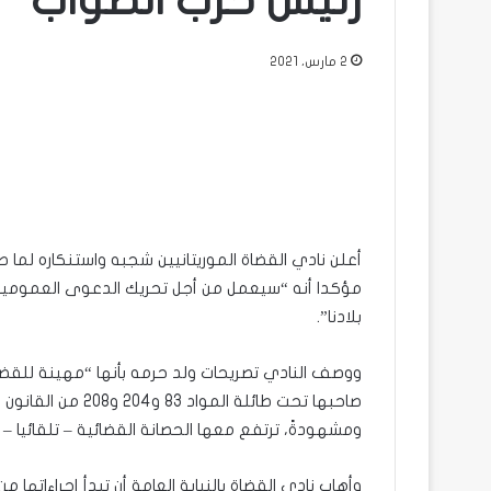
رئيس حزب الصواب
2 مارس، 2021
أعلن نادي القضاة الموريتانيين شجبه واستنكاره لما ص
مؤكدا أنه “سيعمل من أجل تحريك الدعوى العمومية 
بلادنا”.
ووصف النادي تصريحات ولد حرمه بأنها “مهينة للقضا
صاحبها تحت طائلة ا
ومشهودةً، ترتفع معها الحصانة القضائية – تلقائيا – ع
وأهاب نادي القضاة بالنيابة العامة أن تبدأ إجراءات