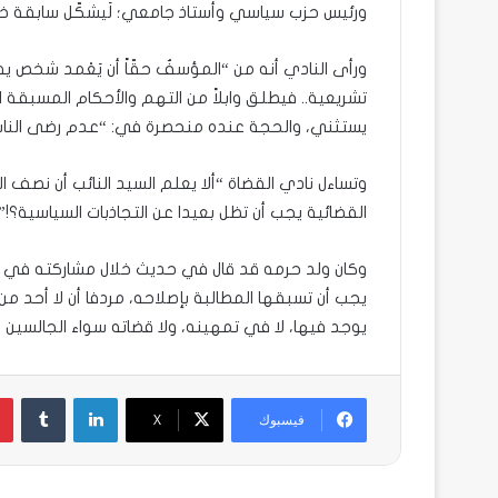
ورئيس حزب سياسي وأستاذ جامعي؛ لَيشكّل سابقة خط
ورأى النادي أنه من “المؤسفٌ حقّاً أن يَعْمد شخص ي
تشريعية.. فيطلق وابلاً من التهم والأحكام المسبقة ال
يستثني، والحجة عنده منحصرة في: “عدم رضى الناس 
وتساءل نادي القضاة “ألا يعلم السيد النائب أن نصف ال
القضائية يجب أن تظل بعيدا عن التجاذبات السياسية؟!”.
وكان ولد حرمه قد قال في حديث خلال مشاركته في برنا
يجب أن تسبقها المطالبة بإصلاحه، مردفا أن لا أحد من
يوجد فيها، لا في تمهينه، ولا قضاته سواء الجالسين 
لينكدإن
فيسبوك
X