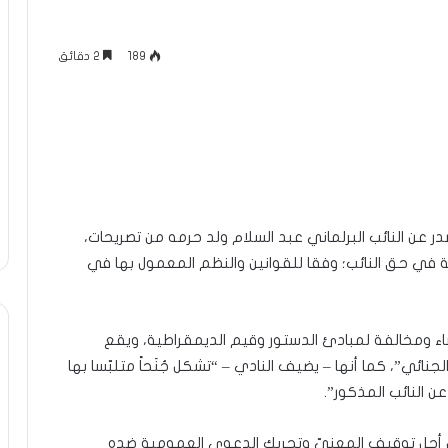
189
2 دقائق
در عن النائب البرلماني عبد السلام ولد حرمه من تصريحات،
في حق النائب؛ وفقا للقوانين والنظم المعمول بها في
ء ومخالفة لمبادئ الدستور وقيم الديمقراطية، ويقع
لمواد 83 و204 و208 من القانون الجنائي”، كما أنها – يضيف النادي – “تشكل جُنَحاً متلبّسا بها
ن النائب المذكور”.
ها من أجل توقيف المعنيّ وتحريك الدعوى العمومية ضده