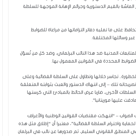
لماسّة بالقيم الدستورية وجرائم الإهانة الموجهة للسلطة
حافظ على ما تمليه دفاتر التزاماتها من مراعاة للضوابط
 عبر وسائلها المختلفة.
ابعات المدنية ضد هذا النائب البرلماني، وضد كل من تُسوّل
لضوابط المحددة في القوانين المعمول بها.
 الخطورة.. تجاسر خلالها وتطاول على السلطة القضائية وعلى
صريحاته تلك – إلى انتهاك الدستور والعبث بثوابته المتعلقة
سلطات الأخرى، ضاربا عرض الحائط بالمبادئ التي كرستها
دقت عليها موريتانيا”.
الصواب – “انتهكت مقتضيات القوانين الوطنية والأعراف
لحماية واحترام السلطة القضائية”، معتبرا أن “إطلاق مثل هذه
 المنطق القانوني السليم، ثم صدورها عن نائب في البرلمان