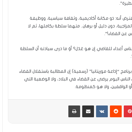
يرة”.
فترض أنه: ذو مكانة أكاديمية، وثقافة سياسية، ووظيفة
مزاجية، دون دليل أو برهان.. متهما سلطة بكاملها، ثم لا
عن القضاء!”.
ناس أعداء للقاضي إن هو عَدَل؟ أوَ ما درى سيادته أن السلطة
مج “إذاعة موريتانيا” (رسمية) إن المطالبة باستقلال القضاء
 الناس اليوم يرضى عن القضاء في البلاد، ولا الوضعية التي
أو الواقفين، ولا هو كمنظومة.
بينتيريست
مشاركة عبر البريد
طباعة