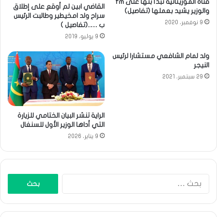
قناة الموريتانية تبدأ بثها على fm
القاضي ابين لم أوقع على إطلاق
والوزير يشيد بعملها (تفاصيل)
سراح ولد امخيطير وطالبت الرئيس
9 نوفمبر، 2020
ب …..(تفاصيل )
9 يوليو، 2019
ولد لمام الشافعي مستشارا لرئيس
النيجر
29 سبتمبر، 2021
الراية تنشر البيان الختامي للزيارة
التي أداها الوزير الأول للسنغال
9 يناير، 2026
البحث
عن: