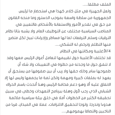
الملف مطلقا…..
ولعل الجهيزة في مثل كلام كهذا هي استحضار ما لرئيس
الجمهورية من سلطة واسعة بموجب الدستور وما منحه القانون
من حق في تقدير الأمور والاستعانة بالأشخاص فالتعيين في
المناصب السياسية مختلف عن التوظيف العام ولا يشبه بتاتا نظام
الترقيات وسلم الترفعات لما لها مساطر وإجراءات تبيح لكل متضرر
منها التظلم وترخص له التشكي….
٤/الأغلبية ومكانتها في النظام
قد تختلف الأغلبية حول تقييمها لتعامل أعوان الرئيس معها وقد
لا تتفق حول ما وجدته من حظوة في التعيينات ولا شك أن
طموحها سام وذلك حقها ولا ريب أن بين صفوفها من يستحق أن
يعهد له بملفات كبيرة ومهمة ولكن ثمة ما يجمعها وليس لها إلا
الاتفاق عليه ألا وهو دعم فخامة الرئيس وهنا أتحدث باسم الحراك
الشبابي الذي رحب لأول وهلة ببرنامج التعهدات وخطى في سبيل
تحقيقه الكثير من الخطوات أملا في خلق بيئة سياسية ملائمة
هدوءا وتدرجا، ولوجا لتحقيق الالتزامات، عملا في الميدان، قربا من
الناخبين والتصاقا بهمومهم….