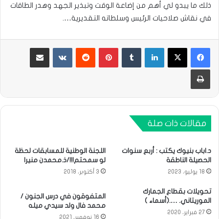
ذلك ما يبدو لي أهم من إضاعة الوقت وتبذير الجهد وهدر الطاقات
في نقاش صلاحيات الرئيس وسلطاته التقديرية….
لينكدإن
بينتيريست
مشاركة عبر البريد
طباعة
مقالات ذات صلة
د.اباب بنيوك يكتب : أربع سنوات
اللجنة الوطنية للمسابقات لحظة
الحصيلة الناطقة
لو سمحتم!!!/ذ.محمدن منيرا
18 يوليو، 2023
3 أكتوبر، 2018
تحويلات بقطاع الجمارك
المتفوقون في درس الجنون /
الموريتاني. ….(أسماء )
محمد فال ولد سيدي ميله
27 فبراير، 2020
16 نوفمبر، 2021