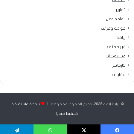
تظلمات
تقارير
ثقافة وفن
حوادث وغرائب
رياضة
غير مصنف
فيسبوكيات
كاركاتير
مقابلات
© الراية إنفو 2026، جميع الحقوق محفوظة |
برمجة واستضافة:
شنقيط ميديا