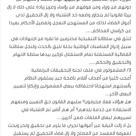
دونهم من وزراء ومن فوقهم من رؤساء وعزيز زيادة على ذلك لا زال
بريئا قانونيا لم يتجاوز وضعه حد الاشتباه ولا زال التحقيق لدى
أعوان القضاء لذلك من المستهجن التعجل وتفصيل الأحكام بعيدا
عن كراسي المحاكم…..
لنثق في سلطاتنا التنفيذية محترمين ما تقره من اجتهادات في
سبيل إخراج المناسبات الوطنية بحلة تليق بالحدث ولنجل سلطتنا
القضائية المستقلة تمام الاستقلال تاركين بيدها سلطة الاتهام
والتحقيق والحكم…..
٣/ المشمولون في ملف لجنة التحقيقات البرلمانية:
أعجب كثيرا من أصحاب أقلام ناضجة حين يسلقون النظام
بألسنتهم استهجانا لاحتفاظه ببعض المشمولين وإنكارا لتعيين
البعض الآخر…
هل هؤلاء فعلا مجرمون؟ سلبهم القانون حق التعيين ومنعهم
الاستفادة من خدمة بلدهم؟ أم هم أناس تم الاشتباه في
تسييرهم لبعض الملفات ضمن آخرين….
بل لا زالت النيابة عبر أعوانها تجري ما يلزم من تحقيق وتحر وبحث
لمعرفة المفسد من المصلح ولا زال قضاء التحقيق لم يستقبل