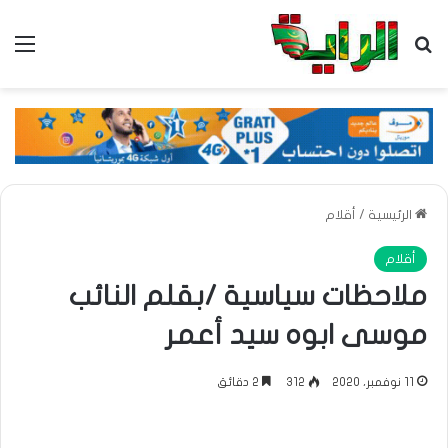
بحث عن
الق
الرئيسية
/
أقلام
أقلام
ملاحظات سياسية /بقلم النائب
موسى ابوه سيد أعمر
11 نوفمبر، 2020
312
2 دقائق