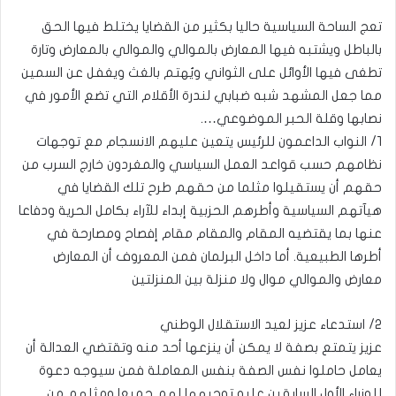
تعج الساحة السياسية حاليا بكثير من القضايا يختلط فيها الحق
بالباطل ويشتبه فيها المعارض بالموالي والموالي بالمعارض وتارة
تطغى فيها الأوائل على الثواني ويُهتم بالغث ويغفل عن السمين
مما جعل المشهد شبه ضبابي لندرة الأقلام التي تضع الأمور في
نصابها وقلة الحبر الموضوعي….
١/ النواب الداعمون للرئيس يتعين عليهم الانسجام مع توجهات
نظامهم حسب قواعد العمل السياسي والمغردون خارج السرب من
حقهم أن يستقيلوا مثلما من حقهم طرح تلك القضايا في
هيآتهم السياسية وأطرهم الحزبية إبداء للآراء بكامل الحرية ودفاعا
عنها بما يقتضيه المقام والمقام مقام إفصاح ومصارحة في
أطرها الطبيعية. أما داخل البرلمان فمن المعروف أن المعارض
معارض والموالي موال ولا منزلة بين المنزلتين
٢/ استدعاء عزيز لعيد الاستقلال الوطني
عزيز يتمتع بصفة لا يمكن أن ينزعها أحد منه وتقتضي العدالة أن
يعامل حاملوا نفس الصفة بنفس المعاملة فمن سيوجه دعوة
للوزراء الأول السابقين عليه توجيهها لهم جميعا ومثلهم من