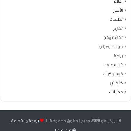
أقلام
الأخبار
تظلمات
تقارير
ثقافة وفن
حوادث وغرائب
رياضة
غير مصنف
فيسبوكيات
كاركاتير
مقابلات
© الراية إنفو 2026، جميع الحقوق محفوظة |
برمجة واستضافة:
شنقيط ميديا