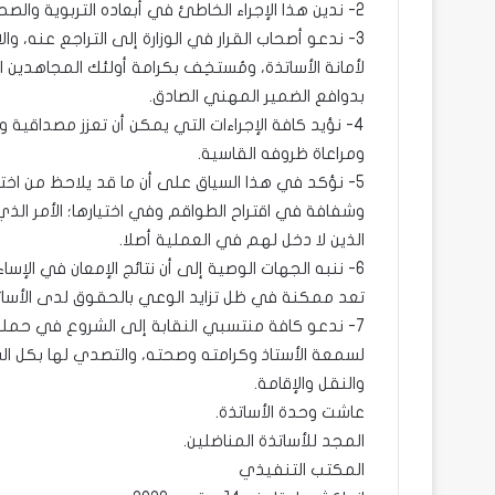
2- ندين هذا الإجراء الخاطئ في أبعاده التربوية والصحية، والمنافي في دلالاته للثقة المفترضة بين شركاء القطاع.
3- ندعو أصحاب القرار في الوزارة إلى التراجع عنه، و
لأمانة الأساتذة، ومُستخِف بكرامة أولئك المجاهدين 
بدوافع الضمير المهني الصادق.
4- نؤيد كافة الإجراءات التي يمكن أن تعزز مصداقية و
ومراعاة ظروفه القاسية.
5- نؤكد في هذا السياق على أن ما قد يلاحظ من اخت
وشفافة في اقتراح الطواقم وفي اختيارها؛ الأمر الذي
الذين لا دخل لهم في العملية أصلا.
6- ننبه الجهات الوصية إلى أن نتائج الإمعان في الإ
تعد ممكنة في ظل تزايد الوعي بالحقوق لدى الأسات
7- ندعو كافة منتسبي النقابة إلى الشروع في حملة
لسمعة الأستاذ وكرامته وصحته، والتصدي لها بكل السب
والنقل والإقامة.
عاشت وحدة الأساتذة.
المجد للأساتذة المناضلين.
المكتب التنفيذي