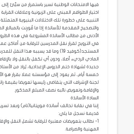
فيها الامتحانات الوطنية تسير باستمرار من سيِّئ إلى
اختيار الطواقم المبني على الزبونية وعلاقات القرابة 
التنبيه على خطورة تلك الاختلالات البنيوية المتمثلة
والتصحيح المقدمة للأساتذة إذا ما قُورِنت بالمبالغ ا
الأدنى من مطالب الأساتذة المشروعة في هذه الظروف 
في الترويج لقرار نقل المدرسين للرقابة من أماكن عمل
المستجد(كوفيد 19) وما قد يسببه هذا ا
جديدة لشهادة ختم الدروس الإعدادية، يُراد من الأست
خمسة أيام، ثم يعود إلى مؤسسته عملا بقرار هو الأو
لجنة الإشراف التي يتقاضى رئيسها تعويضا بقيمة راتب
والإقامة،وتعويض نائبه نصف المبلغ المذكور.
السادة الأساتذة
إننا في نقابة تحالف أساتذة موريتانيا(تام) وبعد تسريب
قديمة نسجل ما يلي:
1- نطالب بتعويضات معتبرة للرقابة تشمل النقل والإ
المهنية والصرامة.