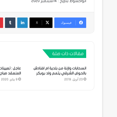
انواكشوط بتاريخ : 14سبتمبر 2020
لينكدإن
فيسبوك
X
مقالات ذات صلة
انسحابات وازنة من بلدية ام افنادش
عاجل : تعيينات
بالحوض الشرقي يتمم ولد بوبكر
المنعقد صباح 
23 أبريل، 2019
9 يناير، 2020