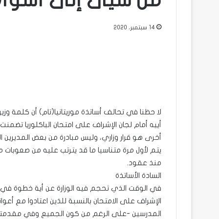
من سيئ إلى أسوأ(ب
14 سبتمبر، 2020
لا حظنا في تحالف أساتذة موريتانيا(تام) أن كلمة وزير
أييه أمام لجان الإشراف على امتحان الباكلوريا تضمنت
أخرى هو قرار وزاري، وليس مبادرة من بعض المديرين الجه
يتم لأول مرة متناسيا ما قد يترتب عليه من صعوبات ماد
منذ عقود.
السادة الأساتذة
في الوقت الذي تحجم فيه الوزارة عن أية خطوة في 
الإشراف على الامتحان بالنسبة للذين اعتادوا مع أع
المدرسين -على الرغم من كون الجميع وفي مقدمتهم 