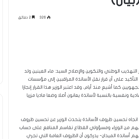
يان)
326
2 دقائق
 التهذيب الوطني والتكوين والإصلاح السيد: ماء العينين ولد
 التأكيد على أن قرار نقل الأساتذة المراقبين إلى مؤسسات
ويين كما أشيع منذ أيام، وقد اعتبر الوزير هذا القرار إنجازا
ية ونفسية بالنسبة لأساتذة يعانون أصلا وضعا ماديا مزريا
اتجاه تحسين ظروف الأساتذة يتحدث الوزير عن تحسين ظروف
وانهم من الوزراء ومسؤولي القطاع تقاسم المنافع على حساب
أساتذة الميدان- يدركون أن الظروف العامة التي تجري