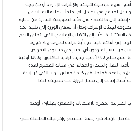
 أسوأ، سواء من جهة التهيئة والإشراف الإداري، أو من جهة
وتبادل المنافع في تجاهل تام لما دأبت عليه النقابات من
 -إضافة إلى ما تقدم- في ضآلة التعويضات المادية عن الرقابة
لمصروفة لهيئات الإشراف،وبدل أن تسعى الوزارة إلى تلبية الحد
الاستثنائية لجأت إلى التضليل الإعلامي الذي يتجلى اليوم
هم إلى أماكن نائية، دون أية مراعاة لظروف وباء كورونا
لنقل للمدرسين من انتشار له، ودون أي تغيير في مستوى التعويض
المادي الرديء أصلا، ودون أي تكفل بالنقل ولا بالإقامة؛ فمن مبلغ 1400أوقية جديدة لرقابة الباكلوريا، و1000 أوقية
اذ تأمين النقل والسكن والمعاش في مكانه المقترح لمدة
ل من نوعه كما جاء في كلمة معالي الوزير الذي قرر زيادة
 أستاذ،إضافة إلى تحمل الوزارة عنه مصاريف النقل
 الميزانية المقررة للامتحانات والمقدرة بمِلياري أوقية
قامة بدل الارتماء في رحمة المجتمع وإكرامياته الضاغطة على