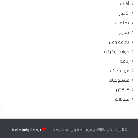
أقلام
الأخبار
تظلمات
تقارير
ثقافة وفن
حوادث وغرائب
رياضة
غير مصنف
فيسبوكيات
كاركاتير
مقابلات
© الراية إنفو 2026، جميع الحقوق محفوظة |
برمجة واستضافة: