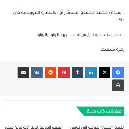
ـ سيدي محمد محمدو، مستشار أول بالسفارة الموريتانية في
داكار
ـ خطري محفوظ، رئيس قسم البريد الوارد بالوزارة
زهرة شنقيط
لينكدإن
بينتيريست
مشاركة عبر البريد
طباعة
مقالات ذات صلة
الشيخ “حشن” يتوجه إلى تونس
العفو الدولية :لدينا أدلة تدين جيش