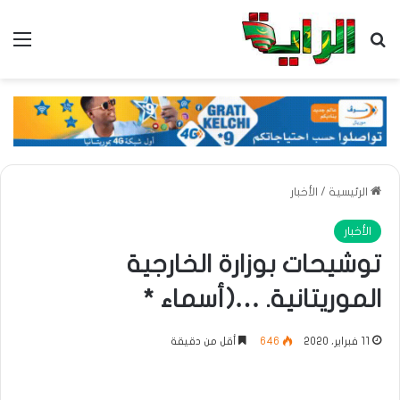
بحث عن
الق
الرئيسية
/
الأخبار
الأخبار
توشيحات بوزارة الخارجية
الموريتانية. …(أسماء *
11 فبراير، 2020
646
أقل من دقيقة