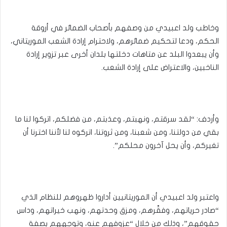
وخاطب ولد اعبيدي من وصفهم بأصحاب الضمائر في أروقة
الحكم، ودعا لتحكيم ضمائرهم، ولاحترام إرادة الشعب الموريتاني،
وأن يبعدوا البلد عن متاهات دخلتها بلدان أخرى عبر تزوير إرادة
الناخبين، والاعتراض على إرادة الشعب.
وأردف: “لقد سرقتم، ونهبتم، وعذبتم، من فضلكم، اتركوا لنا ما
بقي من دولتنا، ومن شعبنا، ومن ثروتنا، اتركوه لنا لأننا اخترنا أن
تغيركم، وأن يحل آخرون محلكم”.
واعتبر ولد اعبيدي أن الموريتانيين أداروا ظهروهم للنظام الذي
“صادر حرياتهم، وفقَّرهم، ومزق وحدتهم، ونهب خيراتهم، وداس
حقوقهم”، وذلك من خلال “عزوفهم عنه، وتوجههم بصفة