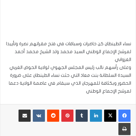
نساء الطينطان كن حاضرات وسباقات في فتح مقراتهم نصرة وتأييدا
لمرشح الإجماع الوطني السيد محمد ولد الشيخ محمد أحمد
الغزواني
وعلى رأسهم نائب رئيس المجلس الجهوي لولاية الحوض الغربي
السيدة السلطانة بنت معاذ التي حثت نساء الطينطان على ضرورة
الحضور وبكثافة للمهرجان الذي سيقام في عاصمة الولاية دعما
لمرشح الإجماع الوطني
لينكدإن
بينتيريست
مشاركة عبر البريد
طباعة