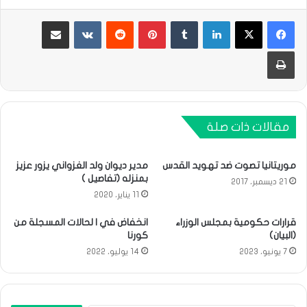
لينكدإن
بينتيريست
مشاركة عبر البريد
طباعة
مقالات ذات صلة
موريتانيا تصوت ضد تهويد القدس
مدير ديوان ولد الغزواني يزور عزيز
بمنزله (تفاصيل )
21 ديسمبر، 2017
11 يناير، 2020
قرارات حكومية بمجلس الوزراء
انخفاض في ا لحالات المسجلة من
(البيان)
كورنا
7 يونيو، 2023
14 يوليو، 2022