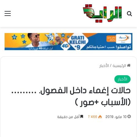
بحث عن
الق
الرئيسية
/
الأخبار
الأخبار
حالات إغماء داخل الفصول. ………
(الأسباب +صور )
10 مايو، 2019
1٬466
أقل من دقيقة