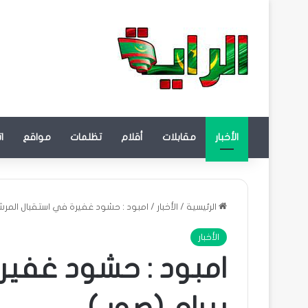
الأخبار
مقابلات
أقلام
تظلمات
مواقع
ا
الرئيسية
/
الأخبار
/
امبود : حشود غفيرة في استقبال المرشح
الأخبار
امبود : حشود غفير