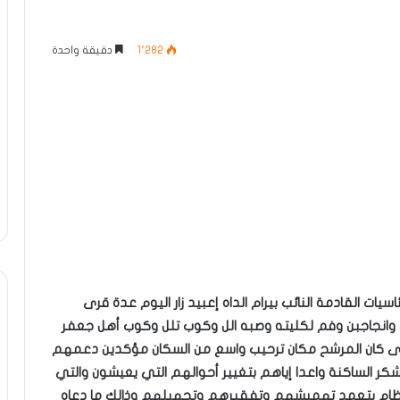
1٬282
دقيقة واحدة
ئاسيات القادمة النائب بيرام الداه إعبيد زار اليوم عدة قرى
ي وانجاجبن وفم لكليته وصبه الل وكوب تلل وكوب أهل جعفر
 كان المرشح مكان ترحيب واسع من السكان مؤكدين دعمهم
ر الساكنة واعدا إياهم بتغيير أحوالهم التي يعيشون والتي
النظام يتعمد تهميشهم وتفقيرهم وتجهيلهم وذالك ما دعاه