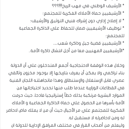
* الأرشيف الوطني في مهب الريح!!!!؟؟؟
* الأرشيفيين حماة الأملاك الفكرية للمجتمع؛
* لا إصلاح إداري دون إشراك فنيي التوثيق والأرشيف؛
* توظيف الأرشيفيين ضمان للحفاظ علي الذاكرة الجماعية
للمجتمع؛
* الأرشيفيين قضية جيل وذاكرة شعب…
*الأرشيفيين المهنيين معا من أجل انتشال ذاكرة الأمة..
وخلال هذه الوقفة الاحتجاجية أجمع المتدخلون علي أن الدولة
بناء تراكمي ولا يمكن أن يعرف بتاريخها إلا بوجود مخزون وثائقي
عصري قابل الإستغلال والإستنطاق وهذا ماتجاهلته اللجان الفنية
في القطاعات الوزارية عندما طلب منها تحديد احتياجاتها من
الموارد البشرية مرتكبة بذلك خطأ إستراتيجيا فادحا، حيث حرمت
الأمة بأسرها من الحصول علي حماة الذاكرة الجماعية و الأملاك
الفكرية للمجتمع علي مر الأجيال حيث أن من لا يملك ماض لاحاضر
له ومن لاحاضرله لا مستقبل له.
وليعلم من أصحاب القرار في مختلف المرافق الإدارية للدولة ان