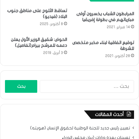
تساقط الثلوج على مناطق جنوب
المرابطون الشباب يخسرون أولى
البلاد (فيديو)
مبارياتهم في بطولة إفريقيا
8 أكتوبر، 2025
14 فبراير، 2021
الحوض: شقيق الوزير الأول يعلن
توقيع اتفاقية لبناء مخبر متخصص
دعمه للمرشح بيرام(تفاصيل)
للشرطة
3 أبريل، 2019
28 أكتوبر، 2021
البحث
عن:
أحدث المقالات
تعيين رئيس جديد للجنة الوطنية لحقوق الإنسان (هويته)
تعيينات بعدة وزارات (بيان مجلس الوزراء