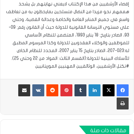
إقصاء الأرشفيين من هذا الإكتتاب لايعني نهايتهم بل يشحذ
هممهم نحو مزيدا من النضال متسلحين بمايحظون به من تعاطف
واسع في جميع المنابر العامة والخاصة وعدالة القضية، وحتي
علي مستوي الترسانة القانونية للدولة حيث أن القانون رقم: 09-
93، الصادر بتاريخ: 18 يناير 1993، المتضمن للنظام الأساسي
للموظفين والوكلاء العقدوبين للدولة وكذا المرسوم المطبق
له:023-207، الصادر بتاريخ 15 يناير 2007، المحدد للنظام الخاص
للأسلاك البينية للدولة:(القسم الثالث: المواد من 22 وحتي 25).
#تكتل الأرشفيين، الوثائقيين المهنيين الموريتانيين
لينكدإن
بينتيريست
مشاركة عبر البريد
طباعة
مقالات ذات صلة