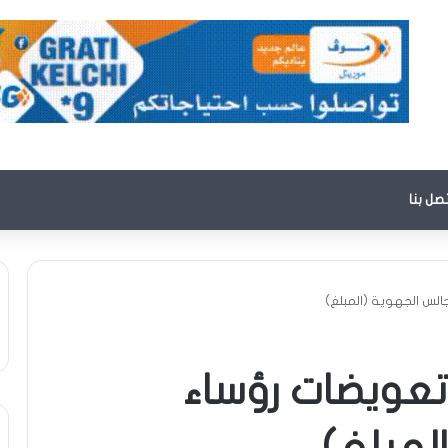
تصل بنا
جالس الجهوية (المبلغ)
 تعويضات رؤساء