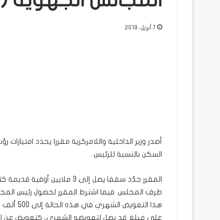
المجالس الجهوية (ا
7 أبريل، 2019
أصدر وزير الداخلية واللامركزية مقررا يحدد امتيازات
السكن بالنسبة للرئيس.
المقرر حدّد سقفا يصل إلى 3 م
طرف المجلس. فيما اشترط المقرر لحصول رئيس المج
على مبلغ قد يصل لتعويضه الشهري، كتعويض عن الس