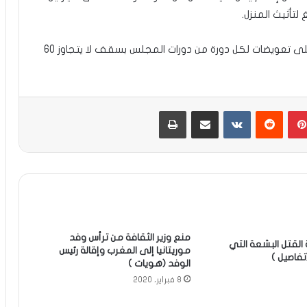
لتأثيث المنزل.
وبالنسبة لأعضاء المجالس الجهوية فإنهم يحصلون على تعويضات لكل دورة من دورات المجلس بسقف لا يتجاوز 60
بينتيريست
مشاركة عبر البريد
طباعة
منع وزير الثقافة من ترأس وفد
القتل البشعة التي
موريتانيا إلى المغرب وإقالة رئيس
فاصيل )
الوفد (هويات )
8 فبراير، 2020