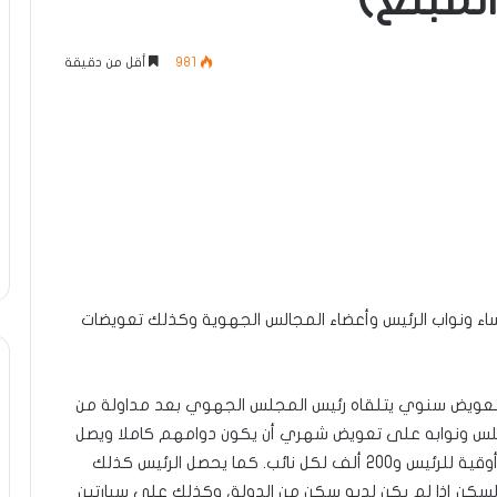
لمبلغ)
981
أقل من دقيقة
 رؤساء ونواب الرئيس وأعضاء المجالس الجهوية وكذلك تعويضات
لايين أوقية قديمة كتعويض سنوي يتلقاه رئيس المجلس الجهوي بعد مداولة من
لس ونوابه على تعويض شهري أن يكون دوامهم كاملا ويصل
هذا التعويض الشهري في هذه الحالة إلى 500 ألف أوقية للرئيس و200 ألف لكل نائب. كما يحصل الرئيس كذلك
كن إذا لم يكن لديه سكن من الدولة، وكذلك على سيارتين