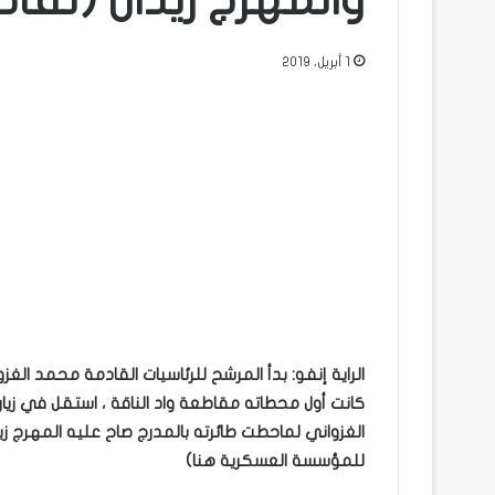
والمهرج زيدان (تفاص
1 أبريل، 2019
الراية إنفو: بدأ المرشح للرئاسيات القادمة محمد الغ
كانت أول محطاته مقاطعة واد الناقة ، استقل في زيارت
الغزواني لماحطت طائرته بالمدرج صاح عليه المهرج ز
للمؤسسة العسكرية هنا)