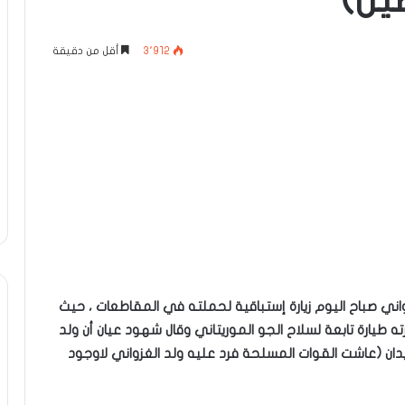
يل)
3٬912
أقل من دقيقة
زواني صباح اليوم زيارة إستباقية لحملته في المقاطعات ، حيث
ه طيارة تابعة لسلاح الجو الموريتاني وقال شهود عيان أن ولد
يدان (عاشت القوات المسلحة فرد عليه ولد الغزواني لاوجود