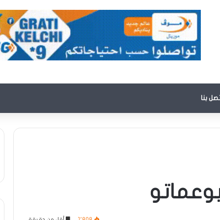
تصل بنا
بوعماتو
1٬808
أقل من دقيقة