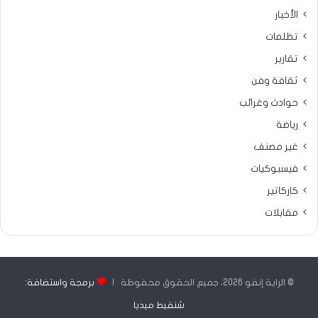
الأخبار
تظلمات
تقارير
ثقافة وفن
حوادث وغرائب
رياضة
غير مصنف
فيسبوكيات
كاركاتير
مقابلات
© الراية إنفو 2026، جميع الحقوق محفوظة |
برمجة واستضافة:
شنقيط ميديا