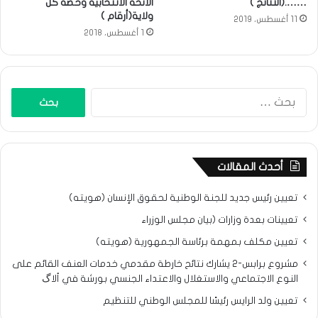
…….(النتائج )
اﻻئحة اﻻنتخابية وحصة كل
ولاية(أرقام )
11 أغسطس، 2019
1 أغسطس، 2018
البحث
عن:
أحدث المقالات
تعيين رئيس جديد للجنة الوطنية لحقوق الإنسان (هويته)
تعيينات بعدة وزارات (بيان مجلس الوزراء
تعيين مكلف بمهمة برئاسة الجمهورية (هويته)
مشروع برابس-2 يشارك نتائح خارطة مقدمي خدمات العنف القائم على
النوع الاجتماعي والاستغلال والاعتداء الجنسي بورشة في ألاگ
تعيين ولد الرايس رئيسًا للمجلس الوطني للتنظيم