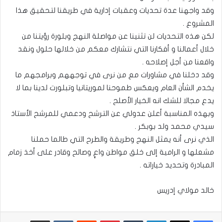
وقد واجهنا عدة تحديات وعقبات إدارية في طريقنا لتحقيق هذا
المشروع .
لكن هذه التحديات لن تثنينا عن مواصلة النهج وبلورة رؤيتنا من
خلال أعمالنا و أفكارنا التي نتشارك معكم من خلالها حلول ونقد
واقعنا من أجل إصلاحه .
وقد دخلنا في مشاورات مع من نرى في توجههم وبرامجهم ما
يخدم الشأن العام ويعكس طموحنا لموريتانيا وتبلورت لدينا بما لا
يدع مجالا للشك انه الخيار الأصلح .
وبهذه المناسبة أعلن عدولي عن الترشح ودعمي للمرشح الأستاذ
سيدي محمد ولد بوبكر .
الذي نرى أنه يمثل النهج وطريقة والطرح التي طالما حملنا
مشعلها و الرامية إلى خلق مواطن واعٍ وصالح وقادر على أخذ زمام
المبادرة وتحديد خياراته .
خالد مولاي إدريس
لينكدإن
بينتيريست
مشاركة عبر البريد