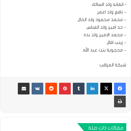
-.اتقانه ولد السالك
– نافع ولد اعمر
– محمد محمود ولد الخال
– حد امين ولد العباس
– محمد الامين ولد بده
– زينب افال
– محجوبة بنت عبد الله.
شبكة المراقب
لينكدإن
بينتيريست
مشاركة عبر البريد
طباعة
مقالات ذات صلة