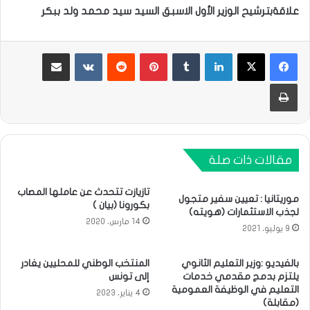
علاقةبترشيح الوزير الأول الاسبق السيد سيد محمد ولد ببكر
لينكدإن
بينتيريست
مشاركة عبر البريد
طباعة
مقالات ذات صلة
تازيازت تتحدث عن عاملها المصاب
موريتانيا : تعيين سفير متجول
بكورونا (بيان )
لجذب الاستثمارات (هويته)
14 مارس، 2020
9 يوليو، 2021
بالفيديو :وزير التعليم الثانوي
المنتخب الوطني للمحليين يغادر
يلتزم بدمج مقدمي خدمات
إلى تونس
التعليم في الوظيفة العمومية
4 يناير، 2023
(مقابلة)