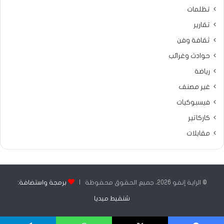
تظلمات
تقارير
ثقافة وفن
حوادث وغرائب
رياضة
غير مصنف
فيسبوكيات
كاركاتير
مقابلات
© الراية إنفو 2026، جميع الحقوق محفوظة |
برمجة واستضافة:
شنقيط ميديا