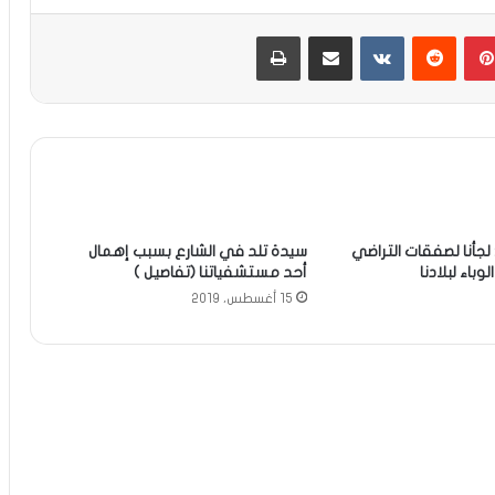
بينتيريست
مشاركة عبر البريد
طباعة
 لجأنا لصفقات التراضي
سيدة تلد في الشارع بسبب إهمال
وباء لبلادنا
أحد مستشفياتنا (تفاصيل )
15 أغسطس، 2019