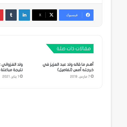
لينكدإن
فيسبوك
X
مقالات ذات صلة
أهم ما قاله ولد عبد العزيز في
ولد الغزواني :
خرجته أمس (تفاصيل)
نتيجة مباغتة ال
7 مارس، 2019
1 يناير، 2021