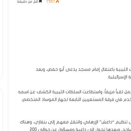
1٬557
أقل من دقيقة
 الليبية باعتقال إمام مسجد يدعى أبو حفص، وبعد
الإسرائيلية.
حمل لقباً مزيفاً، واستطاعت السلطات الليبية الكشف عن اسمه
خدم في فرقة المستعربين التابعة لجهاز الموساد المتخصص
لى تنظيم “داعش” الإرهابي وانتقل معهم إلى بنغازي، وهناك
استطاع التغلغل في المجتمع وأصبح إماماً لأحد المساجد، وبعدها تحول إلى داعية ومسؤول عن حوالي 200