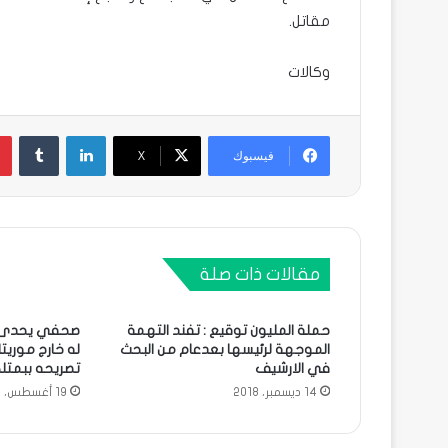
مقاتل.
وكالات
لينكدإن
فيسبوك
X
مقالات ذات صلة
حملة المليون توقيع : تفند التهمة
صحفي يحدى و
الموجهة لرئيسها بعدعام من البحث
له خارج موريتا
في الارشيف
تصريحه ببمتلك
14 ديسمبر، 2018
19 أغسطس، 2019