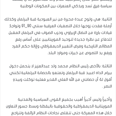
سياسة فرق تسد ويذكي العنعرات بين المكونات الوطنية
الثانية: هي ولوج عبدة محررة من نير العبودية قبة البرلمان وكذلك
أرملة فقدت زوجها خلال التصفيات العرقية سنتي 90_91 وتواجدُ
قيادات بارزة من النضال الإيراوي وحزب الصواب في البرلمان المقبل
للدفاع عن نظرة جديدة لتوحيد الموريتانيين على أساس رفع
المظالم التاريخية وفرض التغيير الديمقراطي وإزالة حكم الفرد
ورفع يد اللصوص عن خيرات وموارد البلد.
الثالثة: بالأخص رئيس النظام محمد ولد عبدالعزيز لا يتحمل دخول
بيرام الداه اعبيد قبة البرلمان وتمتعهِ بالحصانة البرلمانية.لكنني
أقول لهُ أن حصانتي من الله العلي القدير فعليه توكلت وبيدهِ
النصر .
وأخيراً وليس أخيراً أهيب بجميع القوى السياسية والمدنية
الموريتانية الديمقراطية والحقوقية باليقظة وبسط جسور التعاون
خلال هذه المعركة حتى تتقلص نجاحات النظام الزائفة وتتراجع