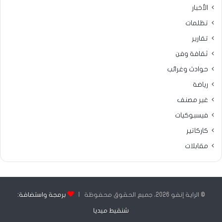
الأخبار
تظلمات
تقارير
ثقافة وفن
حوادث وغرائب
رياضة
غير مصنف
فيسبوكيات
كاركاتير
مقابلات
© الراية إنفو 2026، جميع الحقوق محفوظة |
برمجة واستضافة:
شنقيط ميديا