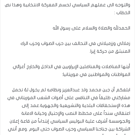
والتوجه الى عملهم السياسي لحسم المعركة الانتخابية وهذا نص
الخطاب :
الحمدلله والصلاة والسلام على رسول الله
زملائي وززميلاتي في التحالف بين حزب الصواب وحزب الرك
المنبثق من حركة إيرا.
أيتها المناضلات والمناضلين الإيراويين في الداخل والخارج أعزائي
المواطنات والمواطنين في موريتانيا:
ابلغكم أن جبن محمد ولد عبدالعزيز ونظامه لم يخول لهُ تحمل
مشاركتي طليقاً في التنافس على أصوات الشعب الموريتاني في
هذه الإستحقاقات البلدية والتشريعية والجهوية.عمد إلى
اعتقالي سنداً على مخطط النصب والإحتيال وخيانة الامانة
والجوسسة أشرف علية البوليس السياسي إبتداءاً من قاعة إعلان
الشراكة بين جناحنا السياسي وحزب الصواب حتى اليوم .ومع أنني