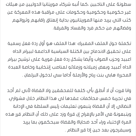
سطوتهُ على الناخبين ،كما أنبه شركاء موريتانيا الدوليين من هيئات
غير حكومية وحكومية وحكومات على مراقبة هذه المعركة عن
كثب التي يريد منها الموريتانيون بداية إنعتاق راقابهم وثرواتهم
وقضائهم من حكم فرد والفساد والفرقة.
تكملة حول الملف المفبرك :هذا الملف هو أول ردة فعل رسمية
على تحقيق الاندماج بين الكتلة السياسية الداعمة لبيرام الداه
اعبيد وحزب الصواب وأيضا يشكل ردة فعل فورية على ترشيح بيرام
الداه أعبيد وبعض زميلاته وزملائهِ لمناصب إنتخابية وخاصة العبدة
المحررة هابي بنت رباح والأرملة أداما سي لدخول البرلمان .
وانا قررت أن لا أنطق بأي كلمة للمحققين ولا القضاة لأني لم أجد
في تجربة خمس محاكمات عقدها لي هذا النظام خلال مشواري
النضالي إلا أن القضاة يتبعون تعليمات رئيس السلطة في الإدانة
ويتبعونهُ في الأمر بالإفراج إن قررهُ وزد على ذلك أن النظام قرر هذه
المرة الإختباء وراء أحد ضحاياهُ والقضاة سيحكمون بما يريد
وسيفرجون بعد حين إذا قرر النظام .