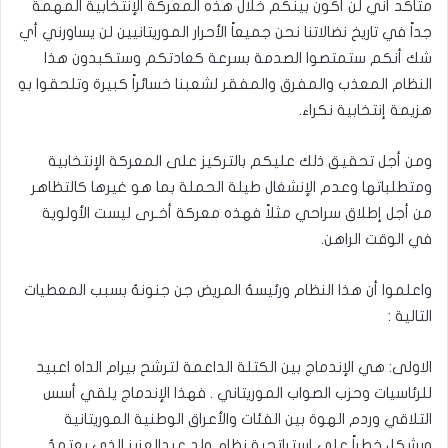
متأكد أني لن أكون بينكم خلال هذه المعركة الإنتخابية المهمة
جداً في تاريخ نضالاتنا نحن جميعاً الأحرار الموريتانيين لن يساورني أي
شك أنكم ستمتصوا الصدمة بسرعة كعادتكم وستكبدون هذا
النظام المعذب والمفرق والمفقر لشعبنا خسائراً كبيرة وتلحقوا بهِ
هزيمة إنتخابية نكراء.
ومن أجل تحقيق ذلك عليكم بالتركيز على المعركة الإنتخابية
ومتطلباتها وعدم الإنشغال طيلة الحملة بما هو غيرها كالتظاهر
من أجل إطلاق سراحي مثلاً فهذه معركة أخـرى ليست الأولوية
في الوقت الراهن.
واعلموا أن هذا النظام ورئيسهُ المريض جن جنونهُ بسبب المعطيات
التالية :
الاولى: هي الإندماج بين الكتلة الداعمة لترشح بيرام الداه اعبيد
للرئاسيات وحزب الصواب الموريتاني . فهذا الإندماج يلقي أسس
التلاقي وردم الهوة بين الفئات والأعراق الوطنية الموريتانية
ويشكل خطراً على إستراتجية نظام ولد عبدالعزيز الذي يعتمدُ