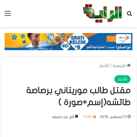
بحث عن
الق
الرئيسية
/
الأخبار
الأخبار
مقتل طالب موريتاني برصاصة
طائشه(إسم+صورة )
5 أغسطس، 2018
1٬047
أقل من دقيقة