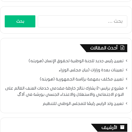
البحث
عن:
أحدث المقالات
تعيين رئيس جديد للجنة الوطنية لحقوق الإنسان (هويته)
تعيينات بعدة وزارات (بيان مجلس الوزراء
تعيين مكلف بمهمة برئاسة الجمهورية (هويته)
مشروع برابس-2 يشارك نتائح خارطة مقدمي خدمات العنف القائم على
النوع الاجتماعي والاستغلال والاعتداء الجنسي بورشة في ألاگ
تعيين ولد الرايس رئيسًا للمجلس الوطني للتنظيم
الأرشيف