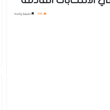
 اﻻنتخابات القادمة
592
دقيقة واحدة