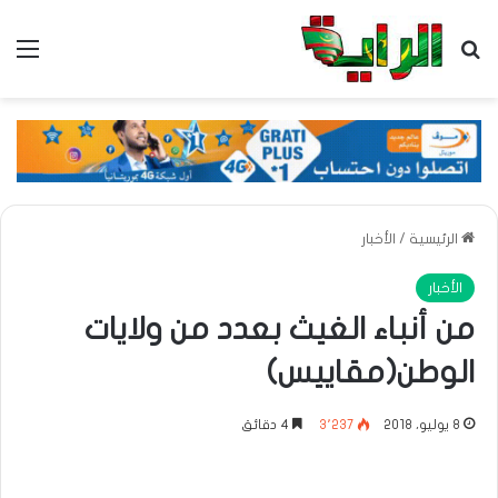
بحث عن
الق
الرئيسية
/
الأخبار
الأخبار
من أنباء الغيث بعدد من ولايات
الوطن(مقاييس)
8 يوليو، 2018
3٬237
4 دقائق