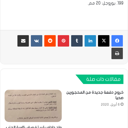
199. بوروجل: 20 مم.
لينكدإن
بينتيريست
مشاركة عبر البريد
طباعة
مقالات ذات صلة
خروج دفعة جديدة من المحجورين
صحيا
6 أبريل، 2020
ولد داداه يقرر تفويض رئاسة الحزب