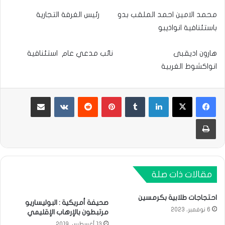
محمد الامين احمد الملقب بدو رئيس الغرفة التجارية
باستئنافية انواذيبو
هارون اديقبى نائب مدعي عام استئنافية
انواكشوط الغربية
لينكدإن
بينتيريست
مشاركة عبر البريد
طباعة
مقالات ذات صلة
احتجاجات طلابية بكرمسين
صحيفة أمريكية : البوليساريو
6 نوفمبر، 2023
مرتبطون بالإرهاب الإقليمي
13 أغسطس، 2019