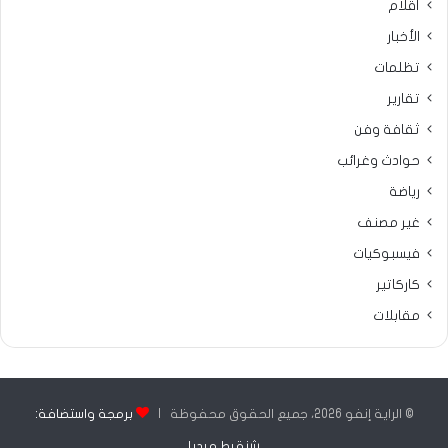
أقلام
الأخبار
تظلمات
تقارير
ثقافة وفن
حوادث وغرائب
رياضة
غير مصنف
فيسبوكيات
كاركاتير
مقابلات
© الراية إنفو 2026، جميع الحقوق محفوظة |
برمجة واستضافة:
شنقيط ميديا