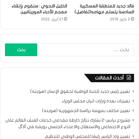
قائد جديد للمنطقة العسكرية
الخليل النحوي : سنقوم بإنشاء
السادسة يتسلم مهامه(تفاصيل)
معجم للأدباء الموريتانيين
2 مايو، 2018
21 أبريل، 2022
البحث
عن:
أحدث المقالات
تعيين رئيس جديد للجنة الوطنية لحقوق الإنسان (هويته)
تعيينات بعدة وزارات (بيان مجلس الوزراء
تعيين مكلف بمهمة برئاسة الجمهورية (هويته)
مشروع برابس-2 يشارك نتائح خارطة مقدمي خدمات العنف القائم على
النوع الاجتماعي والاستغلال والاعتداء الجنسي بورشة في ألاگ
تعيين ولد الرايس رئيسًا للمجلس الوطني للتنظيم