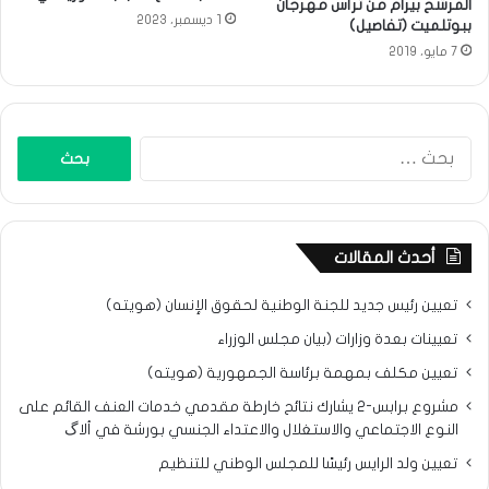
المرشح بيرام من ترأس مهرجان
1 ديسمبر، 2023
ببوتلميت (تفاصيل)
7 مايو، 2019
البحث
عن:
أحدث المقالات
تعيين رئيس جديد للجنة الوطنية لحقوق الإنسان (هويته)
تعيينات بعدة وزارات (بيان مجلس الوزراء
تعيين مكلف بمهمة برئاسة الجمهورية (هويته)
مشروع برابس-2 يشارك نتائح خارطة مقدمي خدمات العنف القائم على
النوع الاجتماعي والاستغلال والاعتداء الجنسي بورشة في ألاگ
تعيين ولد الرايس رئيسًا للمجلس الوطني للتنظيم