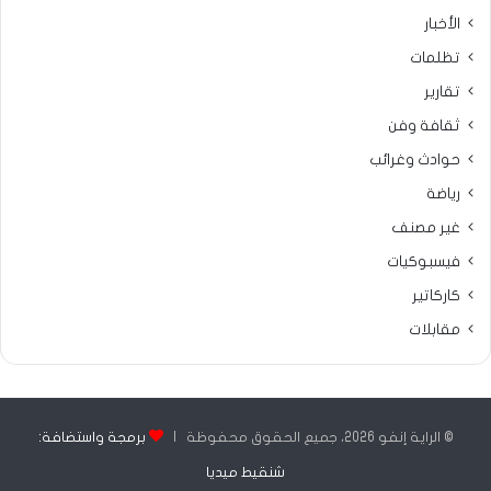
الأخبار
تظلمات
تقارير
ثقافة وفن
حوادث وغرائب
رياضة
غير مصنف
فيسبوكيات
كاركاتير
مقابلات
© الراية إنفو 2026، جميع الحقوق محفوظة |
برمجة واستضافة:
شنقيط ميديا