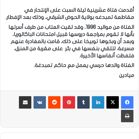
أقدمت فتاة عشرينية ليلة السبت على الإنتحار في
مقاطعة تمبدغه بولاية الحوض الشرقي، وذلك بعد الإفطار.
الفتاة من مواليد 1996، وقد لقيت العتاب من طرف أسرتها
بأنها لا تقوم بمراجعة دروسها قبيل امتحانات الباكالوريا،
وبعد أن وبخوها توبيخا على ذلك، قامت بالمغادرة عنهم
مسرعة، لتلقي بنفسها في بئر على مقربة من المنزل،
فلفظت أنفاسها الأخيرة.
الفتاة والدها حرسي يعمل مع حاكم تمبدغة.
ميادين
لينكدإن
بينتيريست
مشاركة عبر البريد
طباعة