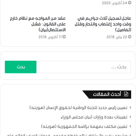
24 أكتوبر، 2023
عاجل:تسجيل ثلاث جراىم في
عقد من المواجه مع نظام خارج
وقت واحد إغتصاب وانتحار وقتل
على القانون : فشل
(تفاصيل)
الاستئصال(بيان)
22 يناير، 2018
11 أكتوبر، 2018
البحث
عن:
أحدث المقالات
تعيين رئيس جديد للجنة الوطنية لحقوق الإنسان (هويته)
تعيينات بعدة وزارات (بيان مجلس الوزراء
تعيين مكلف بمهمة برئاسة الجمهورية (هويته)
مشروع برابس-2 يشارك نتائح خارطة مقدمي خدمات العنف القائم على