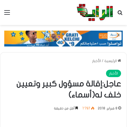
بحث عن
الق
الرئيسية
/
الأخبار
الأخبار
عاجل:إقالة مسؤول كبير وتعيين
خلف له(أسماء)
8 فبراير، 2018
1٬797
أقل من دقيقة