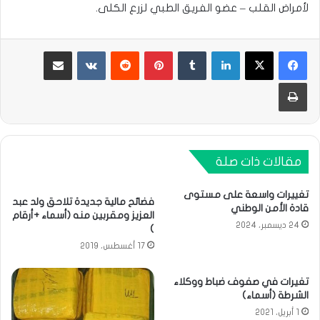
لأمراض القلب – عضو الفريق الطبي لزرع الكلى.
لينكدإن
بينتيريست
مشاركة عبر البريد
طباعة
مقالات ذات صلة
تغييرات واسعة على مستوى
فضائح مالية جديدة تلاحق ولد عبد
قادة الأمن الوطني
العزيز ومقربين منه (أسماء +أرقام
24 ديسمبر، 2024
)
17 أغسطس، 2019
تغيرات في صفوف ضباط ووكلاء
الشرطة (أسماء)
1 أبريل، 2021