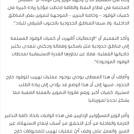
المختصة في قطاع النفط والطاقة لاحظت مؤخرا زيادة كبيرة في
كميات الوقود – وخاصة البنزين – الموجهة لتموين بعض المناطق
الداخلية، ولا سيما المناطق الحدودية بالجنوب الشرقي للبلاد”.
وأكد التعميم أن “الإحصائيات أظهرت أن كميات الوقود المسلمة
إلى مناطق حدودية مثل باسكنو وفصالة وجكني تتعدى بكثير
حاجياتها الفعلية، فضلا عن تجاوزها القدرة الاستيعابية لمحطات
الوقود الموجودة”.
وأضاف أن هذا المعطى يوحي بوجود عمليات تهريب للوقود خارج
الحدود، منبها إلى أن هذا الوضع قد يؤدي إلى زيادة الطلب
لاستيراد كميات أكبر، ورفع فاتورة التموين بالعملة الصعبة مما
يشكل تحديا لموريتانيا.
وأمر الوزير المسؤولين الإداريين في هذه الولايات باتخاذ كافة التدابير
اللازمة والعاجلة من أجل التحقق من أسباب ارتفاع الاستهلاك غير
المبرر، والعمل على وقف أيّ عمليات تهريب للمحروقات خارج