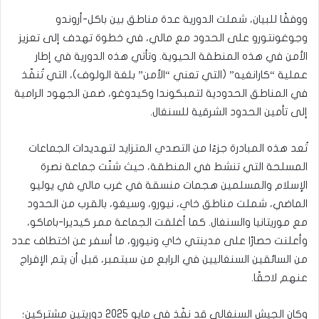
ووفقًا للبيان، شملت الدورية عدة مناطق بين باكل-أروندو
وجوغونتورو على الحدود مع مالي، في خطوة تهدف إلى تعزيز
الأمن في هذه المنطقة الحيوية. وتأتي هذه الدورية في إطار
عملية “كارانغيه” (التي تعني “الأمن” بلغة الولوف)، التي تُنفّذ
في المناطق الحدودية لتمبكوندا وكيدوغو، ضمن الجهود الرامية
إلى تأمين الحدود الشرقية للسنغال.
تُعد هذه المبادرة جزءًا من التصدي المتزايد لتهديدات الجماعات
المسلحة التي تنشط في المنطقة، حيث شنّت جماعة نصرة
الإسلام والمسلمين هجمات منسقة في غرب مالي في يوليو
الماضي، شملت مناطق خاي، نيورو، وسيغو، بالقرب من الحدود
مع موريتانيا والسنغال. كما أغلقت الجماعة ممر كيديرا-باماكو،
وأعلنت حصارًا على مدينتي خاي ونيورو، ما أسفر عن اختطاف عدد
من السائقين السنغاليين في الرابع من سبتمبر، قبل أن يتم الإفراج
عنهم لاحقًا.
وكان الجيش السنغالي قد نفّذ في مايو 2025 دوريتين مشتركين؛