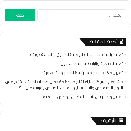
البحث
عن:
أحدث المقالات
تعيين رئيس جديد للجنة الوطنية لحقوق الإنسان (هويته)
تعيينات بعدة وزارات (بيان مجلس الوزراء
تعيين مكلف بمهمة برئاسة الجمهورية (هويته)
مشروع برابس-2 يشارك نتائح خارطة مقدمي خدمات العنف القائم على
النوع الاجتماعي والاستغلال والاعتداء الجنسي بورشة في ألاگ
تعيين ولد الرايس رئيسًا للمجلس الوطني للتنظيم
الأرشيف