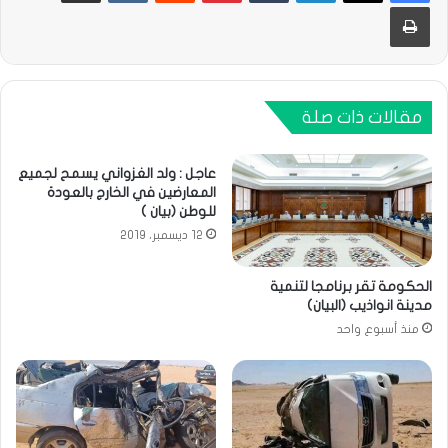
طباعة
مقالات ذات صلة
عاجل : ولد الغزواني يسمح لجميع
المعارضين في الخارج بالعودة
للوطن (بيان )
12 ديسمبر، 2019
الحكومة تقر برنامجا لتنمية
مدينة انواذيب (البيان)
منذ أسبوع واحد