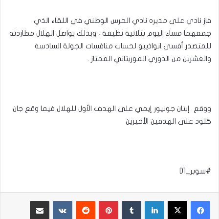
فاز نادي على مديره نادي الحرس الوطني في اللقاء الذي
جمعهما مساء اليوم بثلاثية نظيفة ، وبذلك يواصل الهلال مطاردته
للمتصدر أفسي انواذيبو لحساب منافسات الجولة السادسة
والعشرين من الدوري الموريتاني الممتاز .
ووقع إيتان جونيور إيمي على الهدف الأول للهلال فيما وقع جان
كلود على الهدفين الأخيرين
#سوبر_D1
لينكدإن
بينتيريست
مشاركة عبر البريد