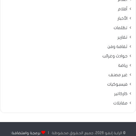
أقلام
الأخبار
تظلمات
تقارير
ثقافة وفن
حوادث وغرائب
رياضة
غير مصنف
فيسبوكيات
كاركاتير
مقابلات
© الراية إنفو 2026، جميع الحقوق محفوظة |
برمجة واستضافة: