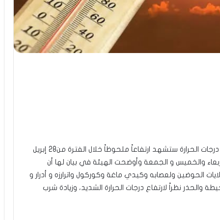
أعلنت الهيئة الوطنية للأرصاد الجوية في موريتانيا أن درجات الحرارة ستشهد ارتفاعاً ملحوظاً خلال الفترة من28 إبريل
الثلاثاء والأربعاء والخميس و الجمعة وأوضحت الهيئة في بيان لها أن
45 و47 درجة مئوية في ولايات الحوضين ولعصابه وكيدي ماغة وكوركول واترارزه و أدرار و
 والحذر نظراً لارتفاع درجات الحرارة الشديد، وزيادة شرب