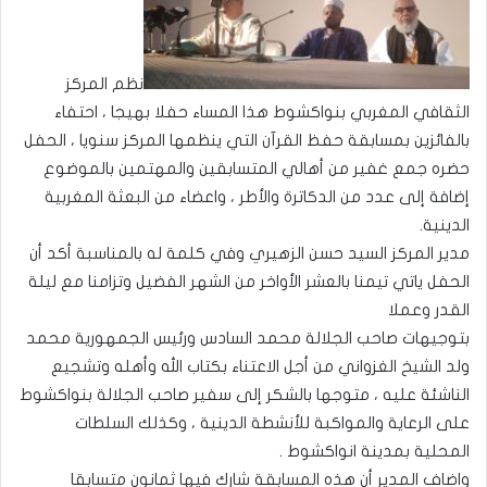
نظم المركز
الثقافي المغربي بنواكشوط هذا المساء حفلا بهيجا ، احتفاء
بالفائزين بمسابقة حفظ القرآن التي ينظمها المركز سنويا ، الحفل
حضره جمع غفير من أهالي المتسابقين والمهتمين بالموضوع
إضافة إلى عدد من الدكاترة والأطر ، واعضاء من البعثة المغربية
الدينية.
مدير المركز السيد حسن الزهيري وفي كلمة له بالمناسبة أكد أن
الحفل ياتي تيمنا بالعشر الأواخر من الشهر الفضيل وتزامنا مع ليلة
القدر وعملا
بتوجيهات صاحب الجلالة محمد السادس ورئيس الجمهورية محمد
ولد الشيخ الغزواني من أجل الاعتناء بكتاب الله وأهله وتشجيع
الناشئة عليه ، متوجها بالشكر إلى سفير صاحب الجلالة بنواكشوط
على الرعاية والمواكبة للأنشطة الدينية ، وكذلك السلطات
المحلية بمدينة انواكشوط .
واضاف المدير أن هذه المسابقة شارك فيها ثمانون متسابقا