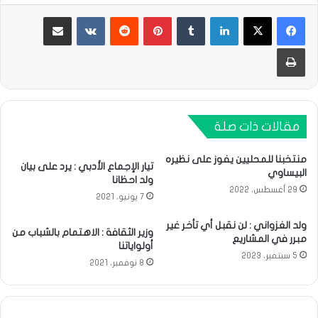
لينكدإن
بينتيريست
مشاركة عبر البريد
طباعة
مقالات ذات صلة
منتخبنا للمحليين يفوز على نظيره
تيار الإجماع الأدبي : يرد على بيان
البيساوي
ولد احظانا
29 أغسطس، 2022
7 يونيو، 2021
ولد الغزواني : لن نقبل أي تأخر غير
وزير الثقافة : الاهتمام بالشباب من
مبرر في المشاريع
أولواياتنا
5 سبتمبر، 2023
8 نوفمبر، 2021