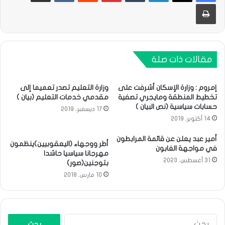
طباعة
مقالات ذات صلة
إمروم : وزارة الإسكان أشرفت على
وزارة التعليم تصدر تعميما إلى
تخطيط المنطقة ومايجري تصفية
مقدمي خدمات التعليم (بيان )
حسابات سياسية (نص البيان )
17 ديسمبر، 2019
14 أكتوبر، 2019
أمير عبد يعلن عن قائمة المرابطون
أطر ووجهاء (اليعقوبيين)ينظمون
في مواجهة الغابون
مهرجانا سياسيا حاشدا
31 أغسطس، 2023
بتوجنين(صور)
10 مارس، 2018
البحث