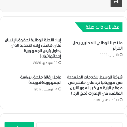
مقالات ذات صلة
إيرا : اللجنة الوطنية لحقوق الإنسان
منتخبنا الوطني للمحليين يصل
على هامش إرادة التجديد الذي
الجزائر
يحاول رئيس الجمهورية
18 يناير، 2023
إحداثها(بيان)
28 سبتمبر، 2020
شركة الوسيط للخدمات المتعددة
عاجل:إقالة ملحق برءاسة
في موريتانيا ترد على مانشر في
الجمهورية(هويته)
موقع الراية من خبر الموريتانيين
14 نوفمبر، 2017
العالقين في الإمارات (حق الرد )
10 أغسطس، 2019
البحث