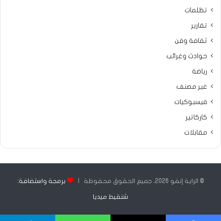
تظلمات
تقارير
ثقافة وفن
حوادث وغرائب
رياضة
غير مصنف
فيسبوكيات
كاركاتير
مقابلات
© الراية إنفو 2026، جميع الحقوق محفوظة |
برمجة واستضافة:
شنقيط ميديا