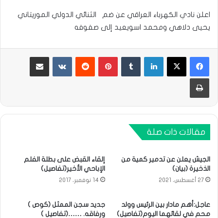
اعلن نادي الكهرباء العراقي عن ضم الثنائي الدولي الموريتاني
يحيى دلاهي ومحمد اسويعيد إلى صفوفه
لينكدإن
بينتيريست
مشاركة عبر البريد
طباعة
مقالات ذات صلة
الجيش يعلن عن تدمير كمية من
إلقاء القبض على بطلة الفلم
الذخيرة (بيان)
الإباحي الأخير(تفاصيل)
27 أغسطس، 2021
14 نوفمبر، 2017
عاجل:أهم مادار بين الرئيس وولد
جديد سجن الممثل (كوص )
محم في لقائهما اليوم(تفاصيل)
ورفاقه. ……(تفاصيل )