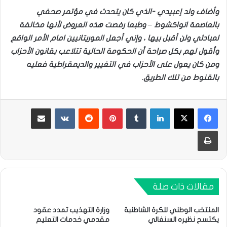
وأضاف ولد إعبيدي -الذي كان يتحدث في مؤتمر صحفي
بالعاصمة انواكشوط – وطبعا رفصت هذه العروض لأنها مخالفة
لمبادئي ولن أقبل بيها ، وإني أجعل الموريتانيين امام الأمر الواقع
وأقول لهم بكل صراحة أن الحكومة الحالية تتلاعب بقانون الأحزاب
ومن كان يعول على الأحزاب في التغيير والديمقراطية فعليه
بالقنوط من تلك الطريق.
لينكدإن
بينتيريست
مشاركة عبر البريد
طباعة
مقالات ذات صلة
المنتخب الوطني للكرة الشاطئية
وزارة التهذيب تمدد عقود
يكتسح نظيره السنغالي
مقدمي خدمات التعليم