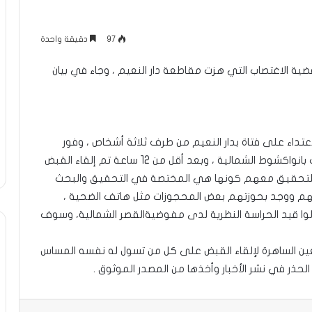
97
دقيقة واحدة
ة الاغتصاب التي هزت مقاطعة دار النعيم ، وجاء في بيان
 فجرا تم الاعتداء على فتاة بدار النعيم من طرف ثلاثة أشخاص ، وفور
إبلاغ الشرطة تحركت وحدات الشرطة الفضائية والبحث بانواكشوط الشمالية ، وبعد أقل من 12 ساعة تم إلقاء القبض
ر للتحقيق معهم كونها هي المختصة في التحقيق والبحث
تهم ووجد بحوزتهم بعض المحجوزات مثل هاتف الضحية ،
وا قيد الحراسة النظرية لدى مفوضيةالقصر الشمالية، وسوف
ين الساهرة لإلقاء القبض على كل من تسول له نفسه المساس
حذر في نشر الأخبار وأخذها من المصدر الموثوق .