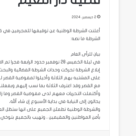
قضية دار النعيم
2 ديسمبر، 2024
أعلنت الشرطة الوطنية عن توقيفها للمجرمين في قضي
الشرطة ما نصه:
بيان للرأى العام
في ليلة الخميس 28 نوفمبر حدود الرابعة
على المشتبه بهم الثلاثة وأحيلوا لمفوضية القص
مع القصر وقد اعترف الثلاثة بما نسب إليهم وبفعل
وأكتملت التحريات معهم لدى مفوضية القصر وما زال
يحالون إلى النيابة في بداية الأسبوع إن شاء ألله،
والشرطة الوطنية تطمئن الجميع على انها ستظل الع
بأمن المواطنين والمقيمين ، وتهيب بالجميع بتوخي ال