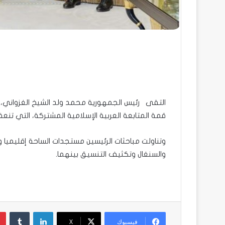
التقى رئيس الجمهورية محمد ولد الشيخ الغزواني، ا
قمة المتابعة العربية الإسلامية المشتركة، التي تنع
وتناولت مباحثات الرئيسين مستجدات الساحة إقليميا ودول
والسنغال وتكثيف التنسيق بينهما.
لينكدإن
فيسبوك
X